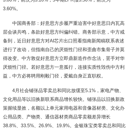
3.60%。
中国商务部：好意思方步履严重迫害中好意思日内瓦高
层会谈共鸣，条款好意思方纠偏纠错。商务部示意，中方戒
备到，近日好意思方对AI芯片出口照看指南新闻稿联系表述
进行了改动，但指南自己的厌烦性门径和歪曲市集骨子并莫
得改变。中方敦促好意思方立即鼎新造作作念法，罢手对华
厌烦性门径。若好意思方一意孤行，连接实质性毁伤中方利
益，中方必将聘用刚毅门径，爱戴自身正直职权。
4月社会铺张品零卖总和同比放缓至5.1%，家电产物、
文化用品等以旧换新联系商品增长较快。铺张品以旧换新政
策握续显效，名额以上单元家用电器和音像器材类、文化办
公用品类、产物类、通信器材类商品零卖额差异增长
38.8%、33.5%、26.9%、19.9%。金银珠宝类零卖总和同比