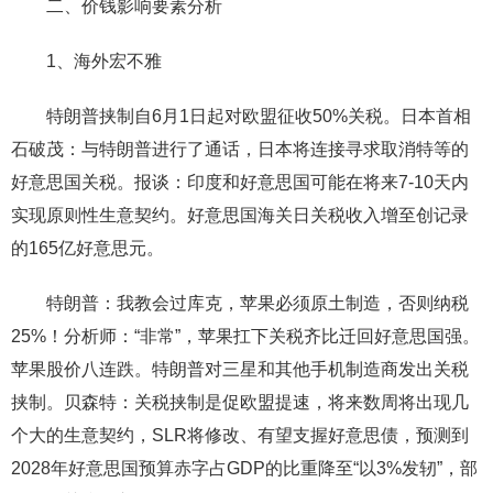
二、价钱影响要素分析
1、海外宏不雅
特朗普挟制自6月1日起对欧盟征收50%关税。日本首相
石破茂：与特朗普进行了通话，日本将连接寻求取消特等的
好意思国关税。报谈：印度和好意思国可能在将来7-10天内
实现原则性生意契约。好意思国海关日关税收入增至创记录
的165亿好意思元。
特朗普：我教会过库克，苹果必须原土制造，否则纳税
25%！分析师：“非常”，苹果扛下关税齐比迁回好意思国强。
苹果股价八连跌。特朗普对三星和其他手机制造商发出关税
挟制。贝森特：关税挟制是促欧盟提速，将来数周将出现几
个大的生意契约，SLR将修改、有望支握好意思债，预测到
2028年好意思国预算赤字占GDP的比重降至“以3%发轫”，部