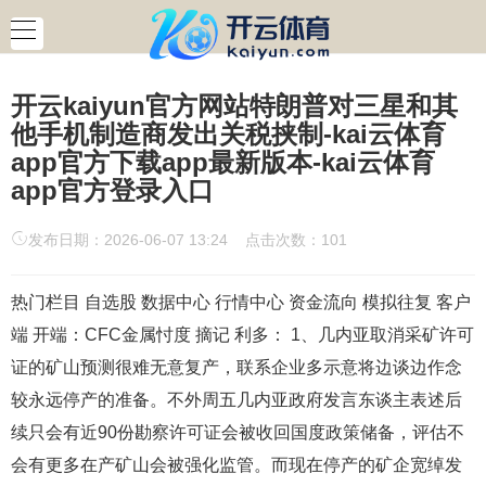
开云kaiyun官方网站特朗普对三星和其
他手机制造商发出关税挟制-kai云体育
app官方下载app最新版本-kai云体育
app官方登录入口
发布日期：2026-06-07 13:24 点击次数：101
热门栏目 自选股 数据中心 行情中心 资金流向 模拟往复 客户
端 开端：CFC金属忖度 摘记 利多： 1、几内亚取消采矿许可
证的矿山预测很难无意复产，联系企业多示意将边谈边作念
较永远停产的准备。不外周五几内亚政府发言东谈主表述后
续只会有近90份勘察许可证会被收回国度政策储备，评估不
会有更多在产矿山会被强化监管。而现在停产的矿企宽绰发