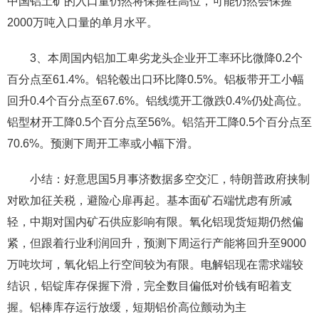
中国铝土矿的入口量仍然将保握在高位，可能仍然会保握
2000万吨入口量的单月水平。
3、本周国内铝加工卑劣龙头企业开工率环比微降0.2个
百分点至61.4%。铝轮毂出口环比降0.5%。铝板带开工小幅
回升0.4个百分点至67.6%。铝线缆开工微跌0.4%仍处高位。
铝型材开工降0.5个百分点至56%。铝箔开工降0.5个百分点至
70.6%。预测下周开工率或小幅下滑。
小结：好意思国5月事济数据多空交汇，特朗普政府挟制
对欧加征关税，避险心扉再起。基本面矿石端忧虑有所减
轻，中期对国内矿石供应影响有限。氧化铝现货短期仍然偏
紧，但跟着行业利润回升，预测下周运行产能将回升至9000
万吨坎坷，氧化铝上行空间较为有限。电解铝现在需求端较
结识，铝锭库存保握下滑，完全数目偏低对价钱有昭着支
握。铝棒库存运行放缓，短期铝价高位颤动为主