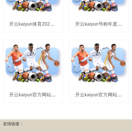
开云kaiyun体育2025年8月27日宁夏·中宁国外枸杞往复中心价钱行情-kai云体育app官方下
开云kaiyun号称年度最离谱家务现场-kai云体育app官方下载app最新版本-kai云体育app
开云kaiyun官方网站吕颂贤雷同在第一时期转发了老婆的翰墨-kai云体育app官方下载app最新版
开云kaiyun官方网站我抱入辖下手机刷视频-kai云体育app官方下载app最新版本-kai云体育
友情链接：