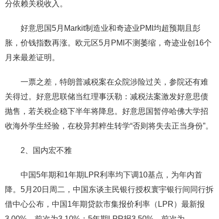
分依赖关税收入。
好意思国5月Markit制造业和奇迹业PMI均超预期且彭
胀，价钱指数再涨。欧元区5月PMI不测萎缩，奇迹业创16个
月来最差证明。
一票之差，特朗普减税案在众院涉险过关，参院还有难
关得过。好意思联储当红理事沃勒：减税法案激发好意思债
抛售，若关税企稳下半年将降息。好意思国暂停哈佛大学招
收海外学生经验，在校异邦粹生转学“否则将失去正当身份”。
2、国内宏不雅
中国5年期和1年期LPR利率均下调10基点，为年内首
降。5月20日周二，中国东谈主民银行授权寰宇银行间同行拆
借中心公布，中国1年期贷款市集报价利率（LPR）最新报
3.00%，前次为3.10%；5年期LPR报3.50%，前次为