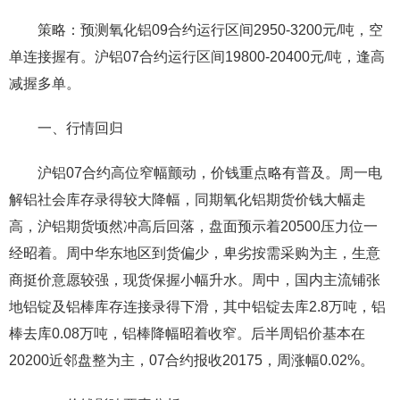
策略：预测氧化铝09合约运行区间2950-3200元/吨，空
单连接握有。沪铝07合约运行区间19800-20400元/吨，逢高
减握多单。
一、行情回归
沪铝07合约高位窄幅颤动，价钱重点略有普及。周一电
解铝社会库存录得较大降幅，同期氧化铝期货价钱大幅走
高，沪铝期货顷然冲高后回落，盘面预示着20500压力位一
经昭着。周中华东地区到货偏少，卑劣按需采购为主，生意
商挺价意愿较强，现货保握小幅升水。周中，国内主流铺张
地铝锭及铝棒库存连接录得下滑，其中铝锭去库2.8万吨，铝
棒去库0.08万吨，铝棒降幅昭着收窄。后半周铝价基本在
20200近邻盘整为主，07合约报收20175，周涨幅0.02%。