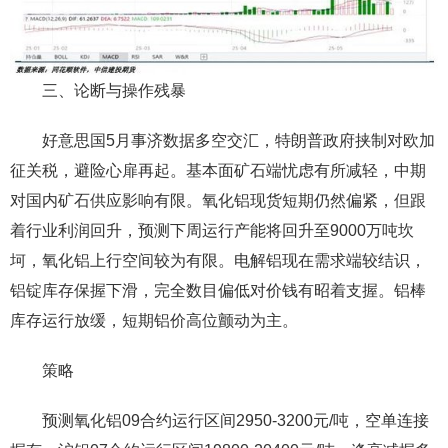
三、论断与操作残暴
好意思国5月事济数据多空交汇，特朗普政府挟制对欧加
征关税，避险心扉再起。基本面矿石端忧虑有所减轻，中期
对国内矿石供应影响有限。氧化铝现货短期仍然偏紧，但跟
着行业利润回升，预测下周运行产能将回升至9000万吨坎
坷，氧化铝上行空间较为有限。电解铝现在需求端较结识，
铝锭库存保握下滑，完全数目偏低对价钱有昭着支握。铝棒
库存运行放缓，短期铝价高位颤动为主。
策略
预测氧化铝09合约运行区间2950-3200元/吨，空单连接