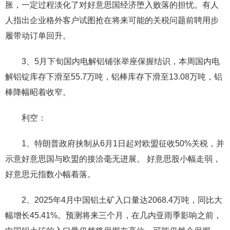
胀，一定过程淡化了对好意思国经济堕入败落的担忧。有人
人指出企业格外客户试图抢在将来可能的关税问题前聘用步
履带动订单回升。
3、5月下旬国内电解铝铺张举座保握结识，本周国内电
解铝锭库存下滑至55.7万吨，铝棒库存下滑至13.08万吨，铝
棒降幅昭着收窄。
利空：
1、特朗普政府挟制从6月1日起对欧盟征收50%关税，并
示意好意思国与欧盟的接洽毫无进展。 好意思股小幅走弱，
好意思元指数小幅着落。
2、2025年4月中国铝土矿入口量达2068.4万吨，同比大
幅增长45.41%。预测将来三个月，在几内亚雨季影响之前，