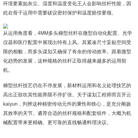
环境要素如灰尘、湿度和温度变化王人会影响丝杆性能，因
此在骨子运用中需要磋议密封保护和温度赔偿要领。
从运用角度看，4MM多头梯型丝杆在微型自动化配置、光学
仪器和医疗配置中展现出特有上风。其紧凑尺寸妥贴空间受
限的相貌，而多头谋划又确保了有余的传动效率。跟着微型
化趋势的发展，这种规格的丝杆正取得越来越多的运用契
机。
梯型丝杆技艺仍在不停发展，新材料运用和名义处理技艺的
高出正鼓吹其性能界限不停扩张。关于谋划工程师而言开云
kaiyun，判辨这种精密传动元件的秉性和铁心，是充分阐扬
其效率的关节。遴荐合适的丝杆规格和配套组件，大概为机
械配置带来更精确、更可靠的直线畅通料理决议。