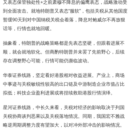
又表态保管独处性+之前肃穆不降息的偏鹰表态，战略激动受
到全面攻击。就地特朗普又表态“服软”，包括关税从其他国度
暂缓90天到对中国纳税关税会着落，降息对鲍威尔不再放狠
话等，行情也就地回暖。
抽象看，特朗普的战略策略都是先表态坚硬，但跟着进展不
顺，就会就地软化。但商酌特朗普并未罢了先前野心，后续
存在调整野心可能，行情可能仍濒临波动。
华泰证券线路，坚定看好港股相对收益进展。产业上，商场
中事迹与关税敏锐性较高的出口链及中游制造企业市值占比
拟低；科技企业盈利进展或将捏续救助港股行情演绎。
星河证券线路，中长久来看，关税对经济的影响取决于列国
关税协商谈判恶果以及关税落地情况。同期，我国宏不雅战
略逆周期调整力度有望加大，以对冲外部冲击的影响情况。