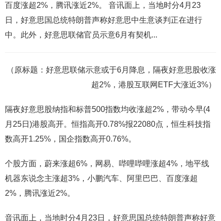
百度涨超2%，腾讯涨近2%。 音讯面上，当地时分4月23
日，好意思国总统特朗普声称好意思中生意谈判正在进行
中。此外，好意思联储官员示意6月有契机...
（原标题：好意思联储示意或于6月降息，隔夜好意思股收涨
超2%，港股互联网ETF大涨近3%）
隔夜好意思股纳指和标普500指数均收涨超2%，带动今早(4
月25日)港股高开。恒指高开0.78%报22080点，恒生科技指
数高开1.25%，国企指数高开0.76%。
个股方面，蔚来涨超6%，网易、哔哩哔哩涨超4%，地平线
机器东说念主涨超3%，小鹏汽车、阿里巴巴、百度涨超
2%，腾讯涨近2%。
音讯面上，当地时分4月23日，好意思国总统特朗普声称好意