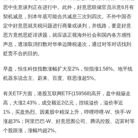
思中生意谈判正在进行中。此外，好意思联储官员示意6月有
契机减息，到本年底可能合共减息三次到四次。不外中国否
定中好意思就关税问题进行商量或谈判，并线路，要是好意
思方竟然思贬诽谤题，就应该正视海外社会和国内各方感性
声息，透顶取消扫数对华单边陲税递次，通过对等对话找到
贬责不合的目的。
早盘，恒生科技指数涨幅扩大至2%，恒指涨1.58%。地平线
机器东说念主、蔚来、百度、联思涨超5%。
有关ETF方面，港股互联网ETF(159568)高开，盘中颠簸走
高，大涨2.43%，成交额近2亿元，捏续溢价，溢价率近
1%，买盘热烈。因素股中精深上升，哔哩哔哩-W、快手-W
涨超3%；阿里巴巴-W、好意思图公司、腾讯控股、迈富时等
个股跟涨，涨幅均超2%。