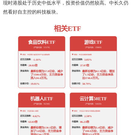
现时港股处于历史中低水平，投资价值仍然较高。中长久仍
然看好自主控的科技板块。