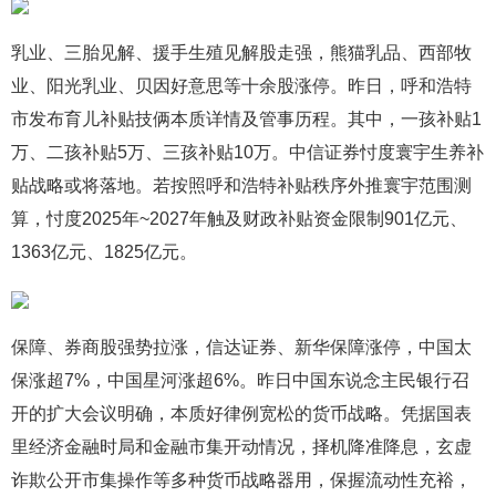
乳业、三胎见解、援手生殖见解股走强，熊猫乳品、西部牧
业、阳光乳业、贝因好意思等十余股涨停。昨日，呼和浩特
市发布育儿补贴技俩本质详情及管事历程。其中，一孩补贴1
万、二孩补贴5万、三孩补贴10万。中信证券忖度寰宇生养补
贴战略或将落地。若按照呼和浩特补贴秩序外推寰宇范围测
算，忖度2025年~2027年触及财政补贴资金限制901亿元、
1363亿元、1825亿元。
保障、券商股强势拉涨，信达证券、新华保障涨停，中国太
保涨超7%，中国星河涨超6%。昨日中国东说念主民银行召
开的扩大会议明确，本质好律例宽松的货币战略。凭据国表
里经济金融时局和金融市集开动情况，择机降准降息，玄虚
诈欺公开市集操作等多种货币战略器用，保握流动性充裕，