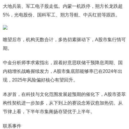
大地兵装、军工电子股走低。内蒙一机跌停，朔方长龙跌超
5%，光电股份、国科军工、朔方导航、中兵红箭等跟跌。
瞻望后市，机构无数合计，多热切素驱动下，A股市集行情可
期。
中金分析师李求索指出，跟着好意思联储干预降息周期、国
内稳增长战略握续发力，A股市集底部能够率已在2024年出
现，2025年风险偏好核心有望回升。
本岁首，在科技与文化范围发展超预期的催化下，A股市荟萃
构性契机进一步加多，从下到上的赛说念筹议愈加热切。从
节律上看，下半年市集阐扬存望优于上半年。
联系事件