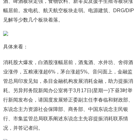
酒、啤酒板块走强，食物饮料、新零卖及援手生殖等板块涨
幅居前。发电机、航天航空板块走弱。电源建筑、DRG/DIP
见解等少数几个板块着落。
具体来看：
消耗股大爆发，白酒股涨幅居前，酒鬼酒、水井坊、舍得酒
业涨停，五粮液涨超6%，茅台涨超5%。音问面上，金融监
管总局印发见知，条目金融机构发展消耗金融，助力提振消
耗。另异邦务院新闻办公室将于3月17日(星期一)下昼3时举
行新闻发布会，请国度发展矫正委副主任李春临和财政部、
东说念主力资源社会保障部、商务部、中国东说念主民银
行、市集监管总局联系阐述东说念主先容提振消耗联系情
况，并答记者问。