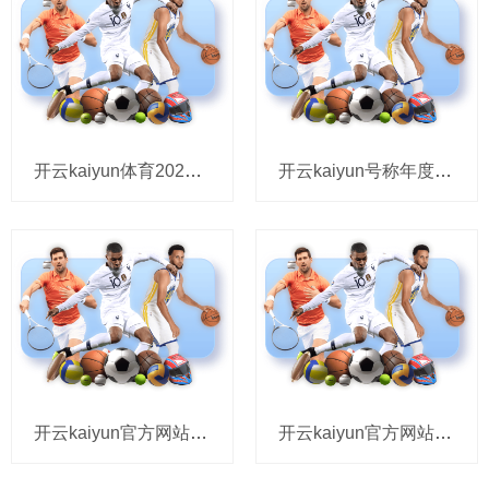
开云kaiyun体育2025年8月27日宁夏·中宁国外枸杞往复中心价钱行情-kai云体育app官方下
开云kaiyun号称年度最离谱家务现场-kai云体育app官方下载app最新版本-kai云体育app
开云kaiyun官方网站吕颂贤雷同在第一时期转发了老婆的翰墨-kai云体育app官方下载app最新版
开云kaiyun官方网站我抱入辖下手机刷视频-kai云体育app官方下载app最新版本-kai云体育