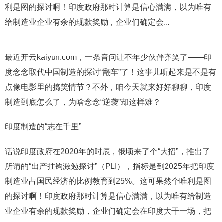
利是图的探讨啊！印度政府那时计算是信心满满，以为唯有
给制造业企业有余的现款奖励，企业们确定会...
最近开云kaiyun.com，一条音问让不年少伙伴齐笑了——印
度念念取代中国制造的探讨“翻车”了！这事儿听起来是不是有
点像电影里的搞笑情节？不外，咱今天就来好好聊聊，印度
制造到底怎么了，为啥念念“逆袭”却这样难？
印度制造的“志在千里”
话说印度政府在2020年的时辰，俄顷来了个“大招”，推出了
所谓的“出产挂钩激勉探讨”（PLI），指标是到2025年把印度
制造业占国民经济的比例教育到25%。这可果然个唯利是图
的探讨啊！印度政府那时计算是信心满满，以为唯有给制造
业企业有余的现款奖励，企业们确定会在印度大干一场，把