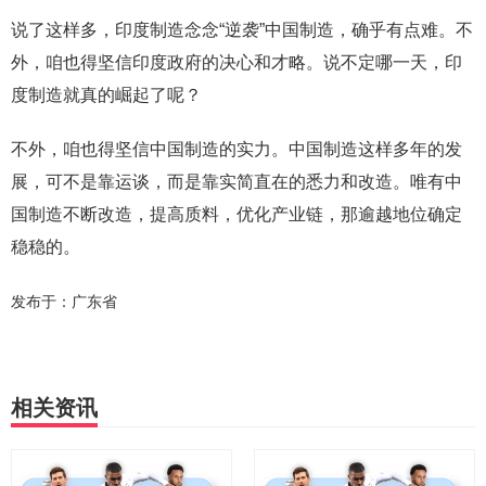
说了这样多，印度制造念念“逆袭”中国制造，确乎有点难。不
外，咱也得坚信印度政府的决心和才略。说不定哪一天，印
度制造就真的崛起了呢？
不外，咱也得坚信中国制造的实力。中国制造这样多年的发
展，可不是靠运谈，而是靠实简直在的悉力和改造。唯有中
国制造不断改造，提高质料，优化产业链，那逾越地位确定
稳稳的。
发布于：广东省
相关资讯