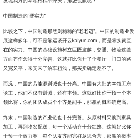
发现我方的本领根柢不外关，那怎么赢呢？
中国制造的“硬实力”
比较之下，中国制造那然则稳稳的“老老迈”。中国的制造业发
展这样多年，可不是靠运谈开云kaiyun.com，而是靠实简直
在的实力。中国的基础设施树立巨匠逾越，交通、物流这些
方面齐作念得十分完善。这就好比你开了个餐厅，门口的路
又宽又平，来宾来了泊车粗浅，那买卖确定差不了。
而况，中国的劳能源训诫也十分高。中国有大批的本领工东
谈主，他们不仅有训诫，还有本领。这就好比你干预一个本
领比赛，你的团队成员个个齐是能手，那赢的概率确定高。
终末，中国制造的产业链也十分完善。从原材料采购到家具
加工，再到物发配送，每一个活动齐十分红熟。这就好比你
干预一个致力赛，每个队友齐能完好意思合营，那赢的概率