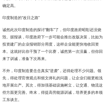
确定高。
印度制造的“改日之路”
诚然此次印度制造的探讨“翻车”了，但印度政府昭彰还没烧
毁。据报谈，印度政府下一步可能会推出改版决策，比如为
投资建厂的企业报销部分用度，这样企业能更快地收回资
本。这就好比你干预了一个比赛，诚然第一次没赢，但你回
来了训诫，准备下次再来。
不外，印度制造要念念真实“逆袭”，还得处理不少问题。领
先，得处理官僚观点和烦文缛礼的问题，让企业们能更粗浅
地开展出产。其次，得加强基础设施树立，让交通、物流这
些方面更完善。终末，得提高劳能源训诫，培养更多的本领
工东谈主。